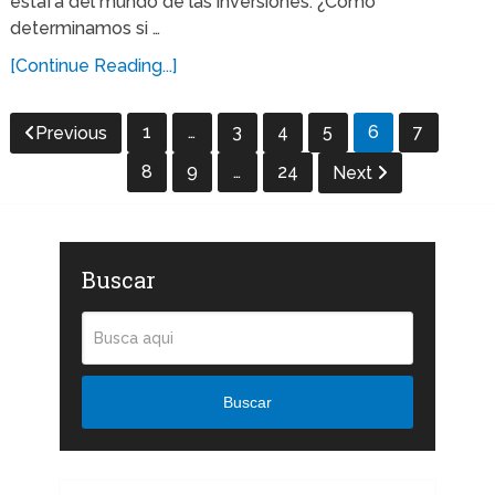
estafa del mundo de las inversiones. ¿Cómo
determinamos si …
[Continue Reading...]
1
…
3
4
5
6
7
Previous
8
9
…
24
Next
Buscar
Buscar