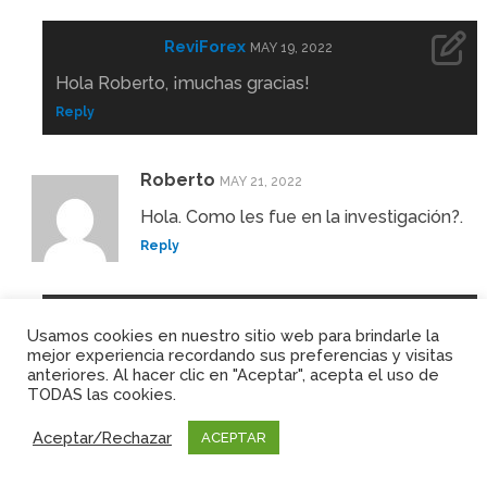
ReviForex
MAY 19, 2022
Hola Roberto, ¡muchas gracias!
Reply
Roberto
MAY 21, 2022
Hola. Como les fue en la investigación?.
Reply
ReviForex
MAY 22, 2022
Usamos cookies en nuestro sitio web para brindarle la
mejor experiencia recordando sus preferencias y visitas
Hola Roberto, esperamos tenerla lista en un par
anteriores. Al hacer clic en "Aceptar", acepta el uso de
de días mas.
TODAS las cookies.
Reply
Aceptar/Rechazar
ACEPTAR
Roberto
JUNE 7, 2022