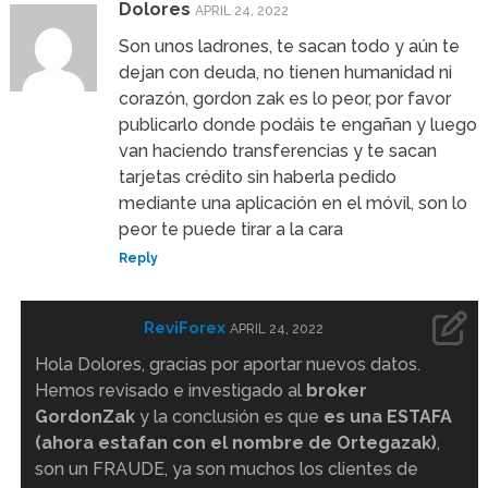
Dolores
APRIL 24, 2022
Son unos ladrones, te sacan todo y aún te
dejan con deuda, no tienen humanidad ni
corazón, gordon zak es lo peor, por favor
publicarlo donde podáis te engañan y luego
van haciendo transferencias y te sacan
tarjetas crédito sin haberla pedido
mediante una aplicación en el móvil, son lo
peor te puede tirar a la cara
Reply
ReviForex
APRIL 24, 2022
Hola Dolores, gracias por aportar nuevos datos.
Hemos revisado e investigado al
broker
GordonZak
y la conclusión es que
es una ESTAFA
(ahora estafan con el nombre de Ortegazak)
,
son un FRAUDE, ya son muchos los clientes de