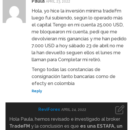
Paula
APRIL 23, 2022
Hola, yo hice la inversión mínima tradeFm
luego fui subiendo, según lo operado màs
el capital Tengo en mi cuenta 25.000 USD,
me bloquearon mi cuenta, pedí que me
devolvieran mis ganancias y me han pedido
7.000 USD a hoy sábado 23 de abril no me
la han devuelto seguen ellos el lunes me
llaman para Completar mi retiró.
Tengo todas las constancias de
consignación tanto bancarias como de
efecty en colombia
Reply
ReviForex
APRIL 24, 2022
Hola Paula, hemos revisado e investigado al broker
TradeFM
y la conclusión es que
es una ESTAFA, un