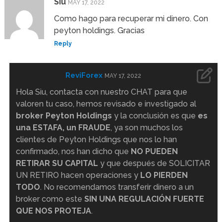
Siu
MAY 17, 2022
Como hago para recuperar mi dinero. Con
peyton holdings. Gracias
Reply
ReviForex
MAY 17, 2022
Hola Siu, contacta con nuestro CHAT para que
valoren tu caso, hemos revisado e investigado al
broker Peyton Holdings
y la conclusión es que
es
una ESTAFA, un FRAUDE
, ya son muchos los
clientes de Peyton Holdings que nos lo han
confirmado, nos han dicho que
NO PUEDEN
RETIRAR SU CAPITAL
y que después de SOLICITAR
UN RETIRO hacen operaciones y
LO PIERDEN
TODO
. No recomendamos transferir dinero a un
broker como este
SIN UNA REGULACIÓN FUERTE
QUE NOS PROTEJA
.