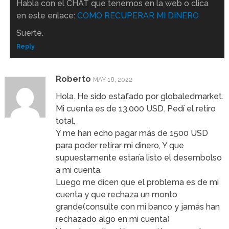
Habla con el CHAT que tenemos en la web o clica
en este enlace:
COMO RECUPERAR MI DINERO
Suerte.
Reply
Roberto
MAY 18, 2022
Hola. He sido estafado por globaledmarket.
Mi cuenta es de 13.000 USD. Pedí el retiro
total,
Y me han echo pagar más de 1500 USD
para poder retirar mi dinero, Y que
supuestamente estaría listo el desembolso
a mi cuenta.
Luego me dicen que el problema es de mi
cuenta y que rechaza un monto
grande(consulte con mi banco y jamás han
rechazado algo en mi cuenta)