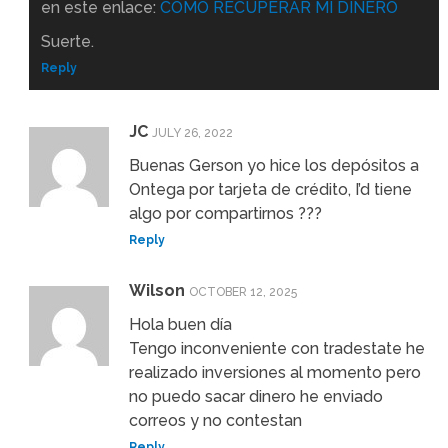
en este enlace:
COMO RECUPERAR MI DINERO
Suerte.
Reply
JC
JULY 26, 2022
Buenas Gerson yo hice los depósitos a
Ontega por tarjeta de crédito, I’d tiene
algo por compartirnos ???
Reply
Wilson
OCTOBER 12, 2025
Hola buen día
Tengo inconveniente con tradestate he
realizado inversiones al momento pero
no puedo sacar dinero he enviado
correos y no contestan
Reply