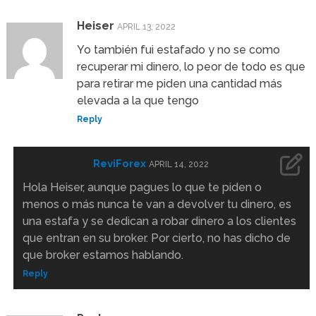
Heiser
APRIL 13, 2022
Yo también fui estafado y no se como
recuperar mi dinero, lo peor de todo es que
para retirar me piden una cantidad más
elevada a la que tengo
Reply
ReviForex
APRIL 14, 2022
Hola Heiser, aunque pagues lo que te piden o
menos o más nunca te van a devolver tu dinero, es
una estafa y se dedican a robar dinero a los clientes
que entran en su broker. Por cierto, no has dicho de
que broker estamos hablando.
Reply