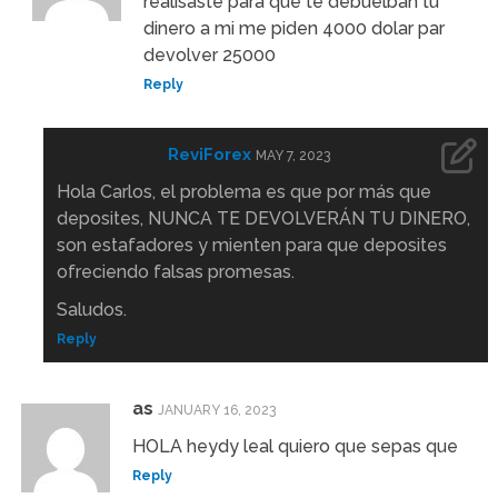
realisaste para que te debuelban tu
dinero a mi me piden 4000 dolar par
devolver 25000
Reply
ReviForex
MAY 7, 2023
Hola Carlos, el problema es que por más que
deposites, NUNCA TE DEVOLVERÁN TU DINERO,
son estafadores y mienten para que deposites
ofreciendo falsas promesas.
Saludos.
Reply
as
JANUARY 16, 2023
HOLA heydy leal quiero que sepas que
Reply