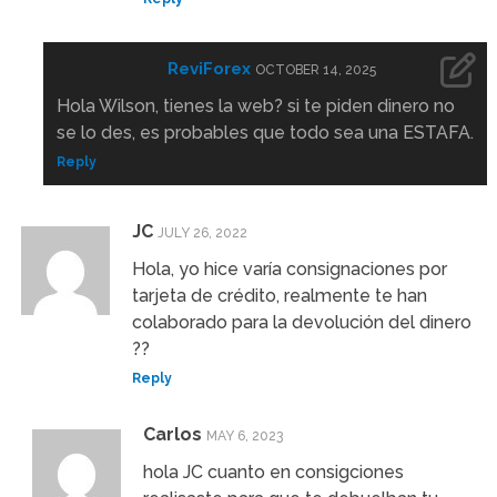
ReviForex
OCTOBER 14, 2025
Hola Wilson, tienes la web? si te piden dinero no
se lo des, es probables que todo sea una ESTAFA.
Reply
JC
JULY 26, 2022
Hola, yo hice varía consignaciones por
tarjeta de crédito, realmente te han
colaborado para la devolución del dinero
??
Reply
Carlos
MAY 6, 2023
hola JC cuanto en consigciones