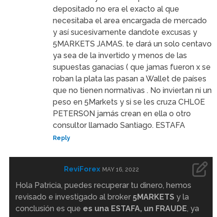
depositado no era el exacto al que
necesitaba el area encargada de mercado
y así sucesivamente dandote excusas y
5MARKETS JAMAS. te dará un solo centavo
ya sea de la invertido y menos de las
supuestas ganacias ( que jamas fueron x se
roban la plata las pasan a Wallet de países
que no tienen normativas . No inviertan ni un
peso en 5Markets y si se les cruza CHLOE
PETERSON jamás crean en ella o otro
consultor llamado Santiago. ESTAFA
Reply
ReviForex
MAY 16, 2022
Hola Patricia, puedes recuperar tu dinero, hemos
revisado e investigado al broker
5MARKETS
y la
conclusión es que
es una ESTAFA, un FRAUDE
, ya