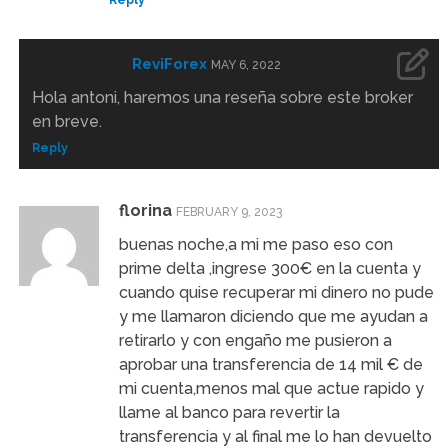
Reply
ReviForex
MAY 6, 2022
Hola antoni, haremos una reseña sobre este broker
en breve.
Reply
florina
FEBRUARY 9, 2023
buenas noche,a mi me paso eso con
prime delta ,ingrese 300€ en la cuenta y
cuando quise recuperar mi dinero no pude
y me llamaron diciendo que me ayudan a
retirarlo y con engaño me pusieron a
aprobar una transferencia de 14 mil € de
mi cuenta,menos mal que actue rapido y
llame al banco para revertir la
transferencia y al final me lo han devuelto