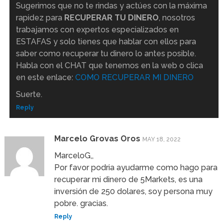
Sugerimos que no te rindas y actúes con la máxima
rapidez para
RECUPERAR TU DINERO
, nosotros
trabajamos con expertos especializados en
ESTAFAS y solo tienes que hablar con ellos para
saber como recuperar tu dinero lo antes posible.
Habla con el CHAT que tenemos en la web o clica
en este enlace:
COMO RECUPERAR MI DINERO
Suerte.
Reply
Marcelo Grovas Oros
MAY 18, 2022
MarceloG,,
Por favor podria ayudarme como hago para
recuperar mi dinero de 5Markets, es una
inversión de 250 dolares, soy persona muy
pobre. gracias.
Reply