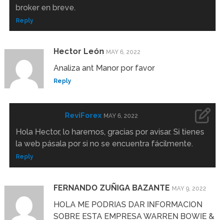
broker en breve.
Reply
Hector León
MAY 6, 2022
Analiza ant Manor por favor
Reply
ReviForex
MAY 6, 2022
Hola Hector, lo haremos, gracias por avisar. Si tienes
la web pásala por si no se encuentra fácilmente.
Reply
FERNANDO ZUÑIGA BAZANTE
MAY 9, 2022
HOLA ME PODRIAS DAR INFORMACION
SOBRE ESTA EMPRESA WARREN BOWIE &