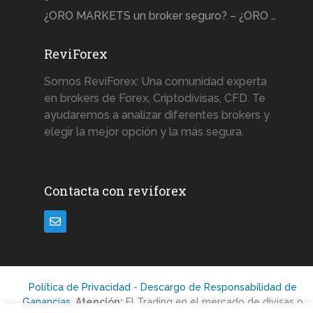
¿ORO MARKETS un broker seguro? – ¿ORO …
ReviForex
Somos ReviForex: Una comunidad experta
en brokers de Forex, Criptodivisas, CFD. Te
ayudaremos a analizar diferentes brokers y
elegir la mejor opción y la más segura.
Contacta con reviforex
Política de Privacidad
-
Descargo de Responsabilidad de
Ganancias
.
Atención:
El Trading en el mercado de divisas o