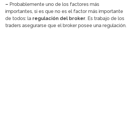
–
Probablemente uno de los factores más
importantes, si es que no es el factor más importante
de todos: la
regulación del broker
. Es trabajo de los
traders asegurarse que el broker posee una regulación.