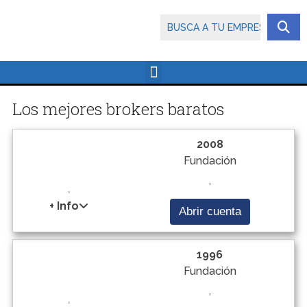
Los mejores brokers baratos
2008
Fundación
+ Info
Abrir cuenta
1996
Fundación