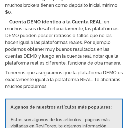
muchos brokers tienen como depósito inicial mínimo
$0.
– Cuenta DEMO idéntica a la Cuenta REAL
: en
muchos casos desafortunadamente, las plataformas
DEMO pueden poseer retrasos o fallos que no las
hacen igual a las plataformas reales. Por ejemplo
podemos obtener muy buenos resultados en las
cuentas DEMO y luego en la cuenta real, notar que la
plataforma real es diferente, funciona de otra manera.
Tenemos que asegurarnos que la plataforma DEMO es
exactamente igual a la plataforma REAL. Te ahorrarás
muchos problemas.
Algunos de nuestros artículos más populares:
Estos son algunos de los artículos - páginas más
visitadas en ReviForex, te dejamos información