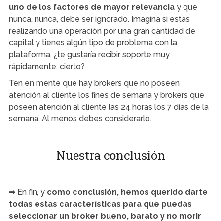
uno de los factores de mayor relevancia
y que
nunca, nunca, debe ser ignorado. Imagina si estás
realizando una operación por una gran cantidad de
capital y tienes algún tipo de problema con la
plataforma, ¿te gustaría recibir soporte muy
rápidamente, cierto?
Ten en mente que hay brokers que no poseen
atención al cliente los fines de semana y brokers que
poseen atención al cliente las 24 horas los 7 días de la
semana. Al menos debes considerarlo.
Nuestra conclusión
➡ En fin, y
como conclusión, hemos querido darte
todas estas características para que puedas
seleccionar un broker bueno, barato y no morir