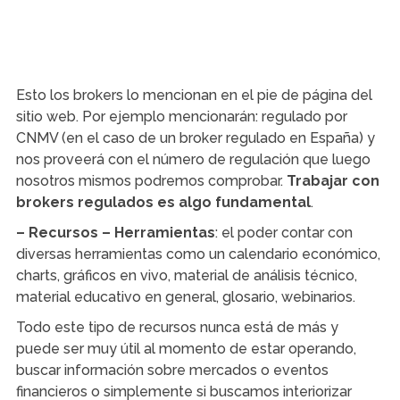
Esto los brokers lo mencionan en el pie de página del
sitio web. Por ejemplo mencionarán: regulado por
CNMV (en el caso de un broker regulado en España) y
nos proveerá con el número de regulación que luego
nosotros mismos podremos comprobar.
Trabajar con
brokers regulados es algo fundamental
.
– Recursos – Herramientas
: el poder contar con
diversas herramientas como un calendario económico,
charts, gráficos en vivo, material de análisis técnico,
material educativo en general, glosario, webinarios.
Todo este tipo de recursos nunca está de más y
puede ser muy útil al momento de estar operando,
buscar información sobre mercados o eventos
financieros o simplemente si buscamos interiorizar