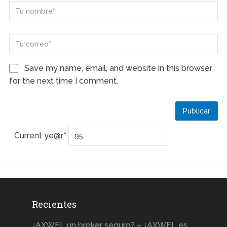
Save my name, email, and website in this browser
for the next time I comment.
Current ye
@r
*
Recientes
¿AXWEL un broker seguro? – ¿AXWEL es …