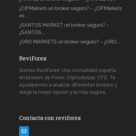
¿CIFMarkets un broker seguro? – ¿CIFMarkets
es …
¿SANTOS MARKET un broker seguro? –
¿SANTOS …
¿ORO MARKETS un broker seguro? – ¿ORO …
ReviForex
Somos ReviForex: Una comunidad experta
en brokers de Forex, Criptodivisas, CFD. Te
ayudaremos a analizar diferentes brokers y
elegir la mejor opción y la más segura.
Contacta con reviforex