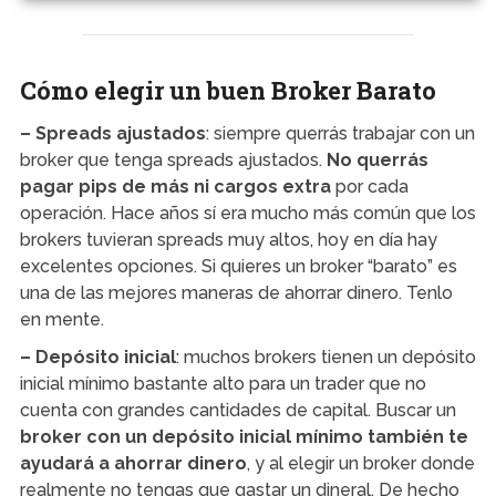
Cómo elegir un buen Broker Barato
– Spreads ajustados
: siempre querrás trabajar con un
broker que tenga spreads ajustados.
No querrás
pagar pips de más ni cargos extra
por cada
operación. Hace años sí era mucho más común que los
brokers tuvieran spreads muy altos, hoy en día hay
excelentes opciones. Si quieres un broker “barato” es
una de las mejores maneras de ahorrar dinero. Tenlo
en mente.
– Depósito inicial
: muchos brokers tienen un depósito
inicial mínimo bastante alto para un trader que no
cuenta con grandes cantidades de capital. Buscar un
broker con un depósito inicial mínimo también te
ayudará a ahorrar dinero
, y al elegir un broker donde
realmente no tengas que gastar un dineral. De hecho