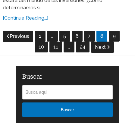
estafa del mundo de las inversiones. ¿Cómo
determinamos si …
[Continue Reading...]
1
…
5
6
7
8
9
Previous
10
11
…
24
Next
Buscar
Buscar