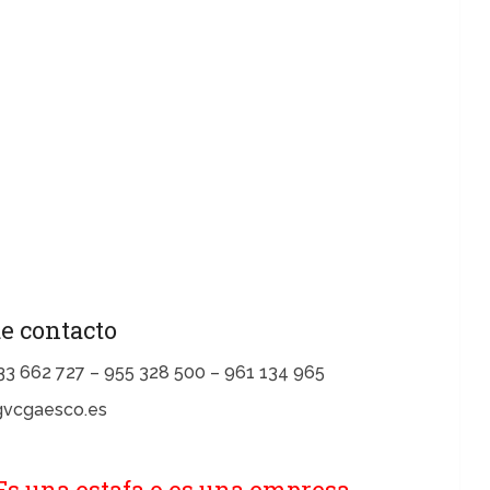
e contacto
933 662 727 – 955 328 500 – 961 134 965
@gvcgaesco.es
Es una estafa o es una empresa