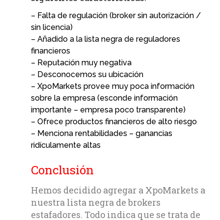
– Falta de regulación (broker sin autorización /
sin licencia)
– Añadido a la lista negra de reguladores
financieros
– Reputación muy negativa
– Desconocemos su ubicación
– XpoMarkets provee muy poca información
sobre la empresa (esconde información
importante – empresa poco transparente)
– Ofrece productos financieros de alto riesgo
– Menciona rentabilidades – ganancias
ridículamente altas
Conclusión
Hemos decidido agregar a XpoMarkets a
nuestra lista negra de brokers
estafadores. Todo indica que se trata de