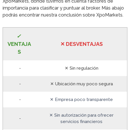
XpoMarkets, donde tuvimos en cuenta factores de
importancia para clasificar y puntuar al broker. Más abajo
podrás encontrar nuestra conclusión sobre XpoMarkets.
✓
VE
NTAJA
✕
DESVENTA
JAS
S
-
✕ Sin regulación
-
✕ Ubicación muy poco segura
-
✕ Empresa poco transparente
✕ Sin autorización para ofrecer
-
servicios financieros