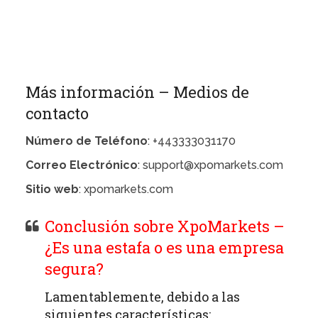
Más información – Medios de
contacto
Número de Teléfono
: +443333031170
Correo Electrónico
: support@xpomarkets.com
Sitio web
: xpomarkets.com
Conclusión sobre XpoMarkets –
¿Es una estafa o es una empresa
segura?
Lamentablemente, debido a las
siguientes características: