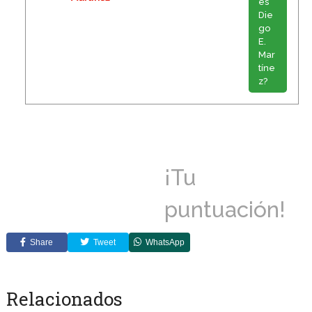
es
Die
go
E.
Mar
tíne
z?
¡Tu
puntuación!
Share
Tweet
WhatsApp
Relacionados