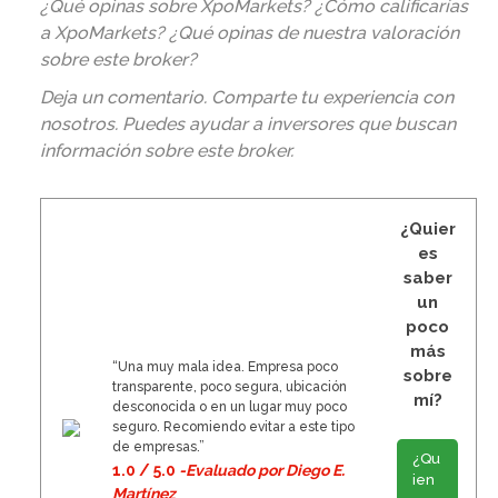
¿Qué opinas sobre XpoMarkets? ¿Cómo calificarías
a XpoMarkets? ¿Qué opinas de nuestra valoración
sobre este broker?
Deja un comentario. Comparte tu experiencia con
nosotros. Puedes ayudar a inversores que buscan
información sobre este broker
.
¿Quier
es
saber
un
poco
más
“Una muy mala idea. Empresa poco
sobre
transparente, poco segura, ubicación
mí?
desconocida o en un lugar muy poco
seguro. Recomiendo evitar a este tipo
de empresas.”
¿Qu
1.0 / 5.0
-Evaluado por Diego E.
ien
Martínez