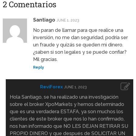
2 Comentarios
Santiago
JUNE 1, 2023
No paran de llamar para que realice una
inversión, no me dan seguridad, podría ser
un fraude y quizás se queden mi dinero.
¿saben si son legales y se puede confiar?
Mil gracias.
Reply
ReviForex
JUNE 1, 2023
Hola Santiago, se ha realizado una investigación
sobre el broker XpoMarkets y hemos determinado
que es una verdadera ESTAFA, ya son muchos los
clientes de este broker que nos lo han confirmado,
nos han informado que NO LES DEJAN RETIRAR SU
PROPIO DINERO y que después de SOLICITAR UN