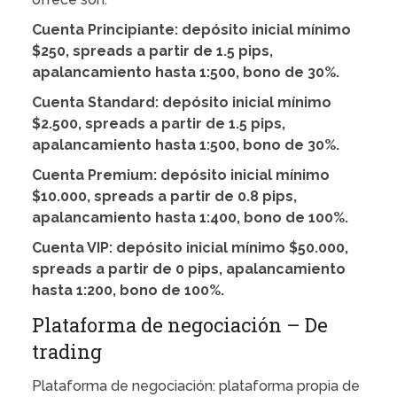
Cuenta Principiante: depósito inicial mínimo
$250, spreads a partir de 1.5 pips,
apalancamiento hasta 1:500, bono de 30%.
Cuenta Standard: depósito inicial mínimo
$2.500, spreads a partir de 1.5 pips,
apalancamiento hasta 1:500, bono de 30%.
Cuenta Premium: depósito inicial mínimo
$10.000, spreads a partir de 0.8 pips,
apalancamiento hasta 1:400, bono de 100%.
Cuenta VIP: depósito inicial mínimo $50.000,
spreads a partir de 0 pips, apalancamiento
hasta 1:200, bono de 100%.
Plataforma de negociación – De
trading
Plataforma de negociación: plataforma propia de