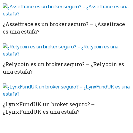
¿Assettrace es un broker seguro? – ¿Assettrace
es una estafa?
¿Relycoin es un broker seguro? – ¿Relycoin es
una estafa?
¿LynxFundUK un broker seguro? –
¿LynxFundUK es una estafa?