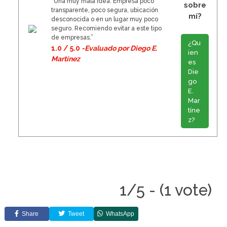
“Una muy mala idea. Empresa poco
sobre
transparente, poco segura, ubicación
mí?
desconocida o en un lugar muy poco
seguro. Recomiendo evitar a este tipo
de empresas.”
¿Qu
1.0 / 5.0
-Evaluado por Diego E.
ien
Martínez
es
Die
go
E.
Mar
tíne
z?
1/5 - (1 vote)
Share
Tweet
WhatsApp