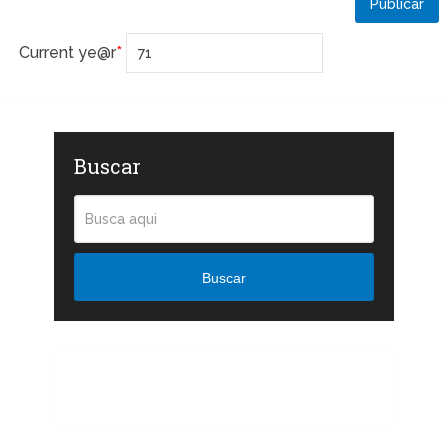
Current ye
@r
*
Buscar
Buscar