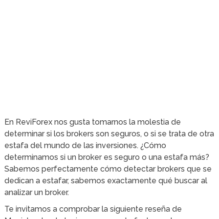
En ReviForex nos gusta tomarnos la molestia de
determinar si los brokers son seguros, o si se trata de otra
estafa del mundo de las inversiones. ¿Cómo
determinamos si un broker es seguro o una estafa más?
Sabemos perfectamente cómo detectar brokers que se
dedican a estafar, sabemos exactamente qué buscar al
analizar un broker.
Te invitamos a comprobar la siguiente reseña de