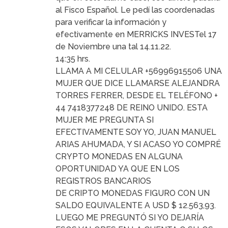
al Fisco Español. Le pedí las coordenadas
para verificar la información y
efectivamente en MERRICKS INVESTel 17
de Noviembre una tal 14.11.22.
14:35 hrs.
LLAMA A MI CELULAR +56996915506 UNA
MUJER QUE DICE LLAMARSE ALEJANDRA
TORRES FERRER, DESDE EL TELÉFONO +
44 7418377248 DE REINO UNIDO. ESTA
MUJER ME PREGUNTA SI
EFECTIVAMENTE SOY YO, JUAN MANUEL
ARIAS AHUMADA, Y SI ACASO YO COMPRÉ
CRYPTO MONEDAS EN ALGUNA
OPORTUNIDAD YA QUE EN LOS
REGISTROS BANCARIOS
DE CRIPTO MONEDAS FIGURO CON UN
SALDO EQUIVALENTE A USD $ 12.563,93.
LUEGO ME PREGUNTÓ SI YO DEJARÍA