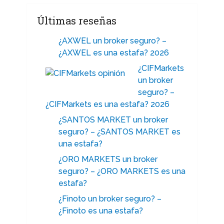
Últimas reseñas
¿AXWEL un broker seguro? –
¿AXWEL es una estafa? 2026
¿CIFMarkets
un broker
seguro? –
¿CIFMarkets es una estafa? 2026
¿SANTOS MARKET un broker
seguro? – ¿SANTOS MARKET es
una estafa?
¿ORO MARKETS un broker
seguro? – ¿ORO MARKETS es una
estafa?
¿Finoto un broker seguro? –
¿Finoto es una estafa?