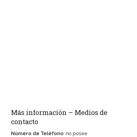
Más información – Medios de
contacto
Número de Teléfono
: no posee