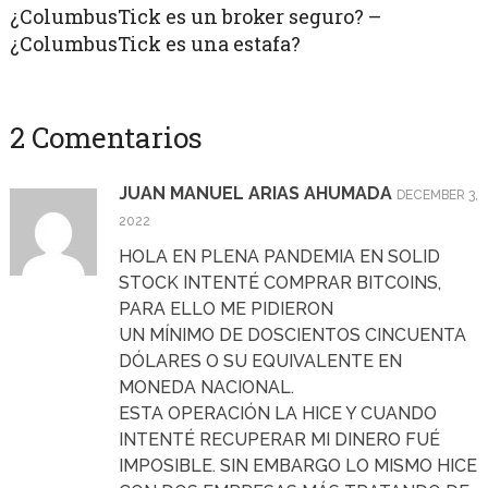
¿ColumbusTick es un broker seguro? –
¿ColumbusTick es una estafa?
2 Comentarios
JUAN MANUEL ARIAS AHUMADA
DECEMBER 3,
2022
HOLA EN PLENA PANDEMIA EN SOLID
STOCK INTENTÉ COMPRAR BITCOINS,
PARA ELLO ME PIDIERON
UN MÍNIMO DE DOSCIENTOS CINCUENTA
DÓLARES O SU EQUIVALENTE EN
MONEDA NACIONAL.
ESTA OPERACIÓN LA HICE Y CUANDO
INTENTÉ RECUPERAR MI DINERO FUÉ
IMPOSIBLE. SIN EMBARGO LO MISMO HICE