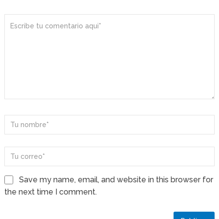
Save my name, email, and website in this browser for
the next time I comment.