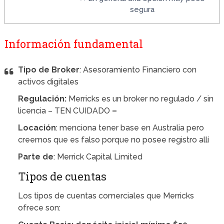
segura
Información fundamental
Tipo de Broker
: Asesoramiento Financiero con
activos digitales
Regulación:
Merricks es un broker no regulado / sin
licencia – TEN CUIDADO
–
Locación
: menciona tener base en Australia pero
creemos que es falso porque no posee registro allí
Parte de
: Merrick Capital Limited
Tipos de cuentas
Los tipos de cuentas comerciales que Merricks
ofrece son: