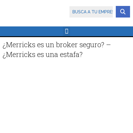
¿Merricks es un broker seguro? –
¿Merricks es una estafa?