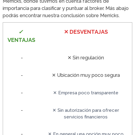
Merricks, donde tuvimos en cuenta factores de
importancia para clasificar y puntuar al broker. Más abajo
podrás encontrar nuestra conclusión sobre Merricks.
✓
✕
DESVENTA
JAS
VE
NTAJAS
-
✕ Sin regulación
-
✕ Ubicación muy poco segura
-
✕ Empresa poco transparente
-
✕ Sin autorización para ofrecer
servicios financieros
-
✕ En general una opción muy poco