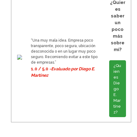
¿Quier
es
saber
un
poco
más
“Una muy mala idea. Empresa poco
sobre
transparente, poco segura, ubicación
mí?
desconocida o en un lugar muy poco
seguro. Recomiendo evitar a este tipo
de empresas.”
¿Qu
1.0 / 5.0
-Evaluado por Diego E.
ien
Martínez
es
Die
go
E.
Mar
tíne
z?