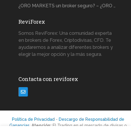
¿ORO MARKETS un broker seguro? – ¿ORO …
ReviForex
Somos ReviForex: Una comunidad experta
en brokers de Forex, Criptodivisas, CFD. Te
ayudaremos a analizar diferentes brokers y
elegir la mejor opción y la más segura.
Contacta con reviforex
Política de Privacidad
-
Descargo de Responsabilidad de
Ganancias
.
Atención:
El Trading en el mercado de divisas o