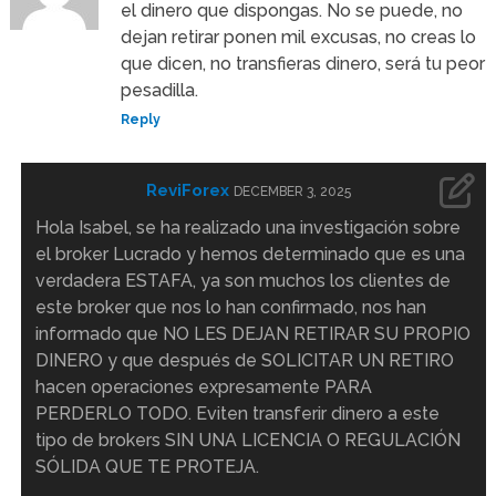
el dinero que dispongas. No se puede, no
dejan retirar ponen mil excusas, no creas lo
que dicen, no transfieras dinero, será tu peor
pesadilla.
Reply
ReviForex
DECEMBER 3, 2025
Hola Isabel, se ha realizado una investigación sobre
el broker Lucrado y hemos determinado que es una
verdadera ESTAFA, ya son muchos los clientes de
este broker que nos lo han confirmado, nos han
informado que NO LES DEJAN RETIRAR SU PROPIO
DINERO y que después de SOLICITAR UN RETIRO
hacen operaciones expresamente PARA
PERDERLO TODO. Eviten transferir dinero a este
tipo de brokers SIN UNA LICENCIA O REGULACIÓN
SÓLIDA QUE TE PROTEJA.