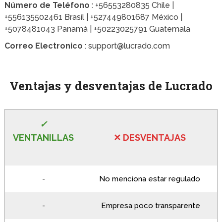
Número de Teléfono
: +56553280835 Chile |
+556135502461 Brasil | +527449801687 México |
+5078481043 Panamá | +50223025791 Guatemala
Correo Electronico
: support@lucrado.com
Ventajas y desventajas de Lucrado
✓
VENTANILLAS
✕
DESVENTA
JAS
-
No menciona estar regulado
-
Empresa poco transparente