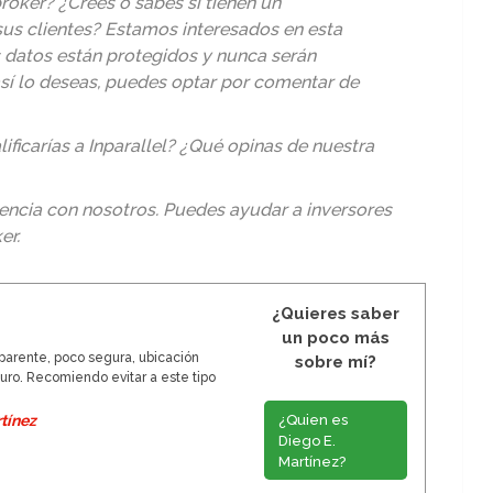
roker? ¿Crees o sabes si tienen un
us clientes? Estamos interesados en esta
s datos están protegidos y nunca serán
así lo deseas, puedes optar por comentar de
ificarías a Inparallel? ¿Qué opinas de nuestra
encia con nosotros. Puedes ayudar a inversores
er
.
¿Quieres saber
un poco más
arente, poco segura, ubicación
sobre mí?
ro. Recomiendo evitar a este tipo
¿Quien es
tínez
Diego E.
Martínez?