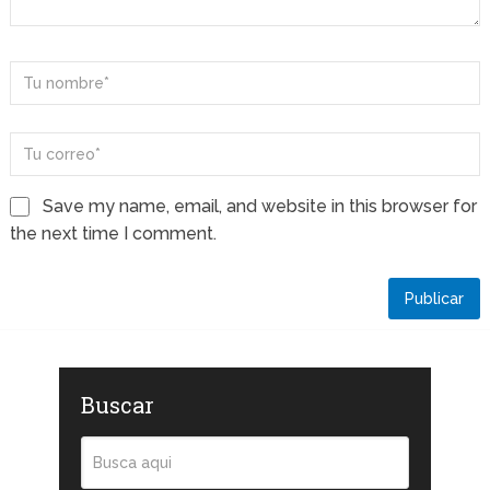
Save my name, email, and website in this browser for
the next time I comment.
Buscar