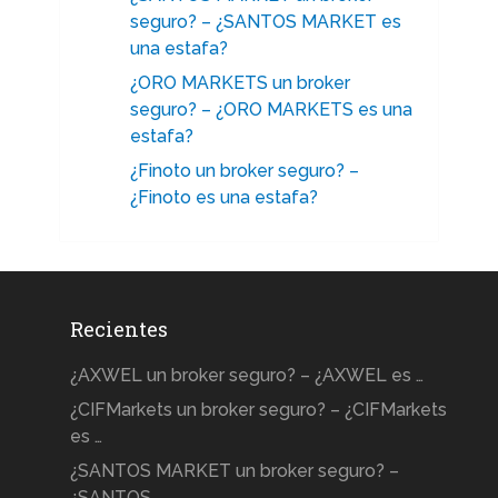
seguro? – ¿SANTOS MARKET es
una estafa?
¿ORO MARKETS un broker
seguro? – ¿ORO MARKETS es una
estafa?
¿Finoto un broker seguro? –
¿Finoto es una estafa?
Recientes
¿AXWEL un broker seguro? – ¿AXWEL es …
¿CIFMarkets un broker seguro? – ¿CIFMarkets
es …
¿SANTOS MARKET un broker seguro? –
¿SANTOS …