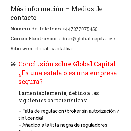
Más información – Medios de
contacto
Número de Teléfono
: +447377075455
Correo Electrónico
: admin@global-capital.live
Sitio web
: global-capital.live
Conclusión sobre Global Capital –
¿Es una estafa o es una empresa
segura?
Lamentablemente, debido a las
siguientes características:
– Falta de regulación (broker sin autorización /
sin licencia)
– Añadido a la lista negra de reguladores