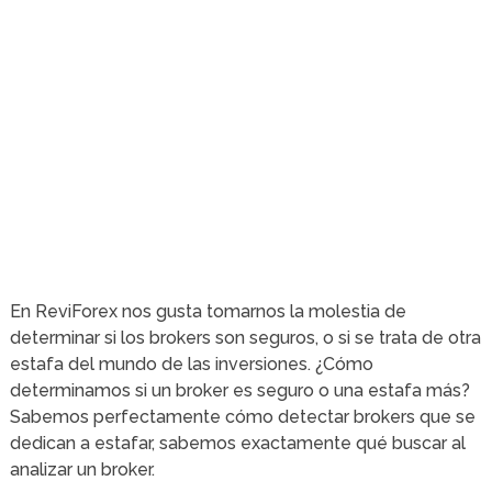
En ReviForex nos gusta tomarnos la molestia de
determinar si los brokers son seguros, o si se trata de otra
estafa del mundo de las inversiones. ¿Cómo
determinamos si un broker es seguro o una estafa más?
Sabemos perfectamente cómo detectar brokers que se
dedican a estafar, sabemos exactamente qué buscar al
analizar un broker.