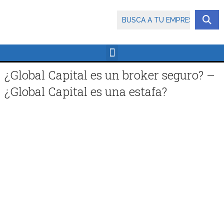
¿Global Capital es un broker seguro? –
¿Global Capital es una estafa?