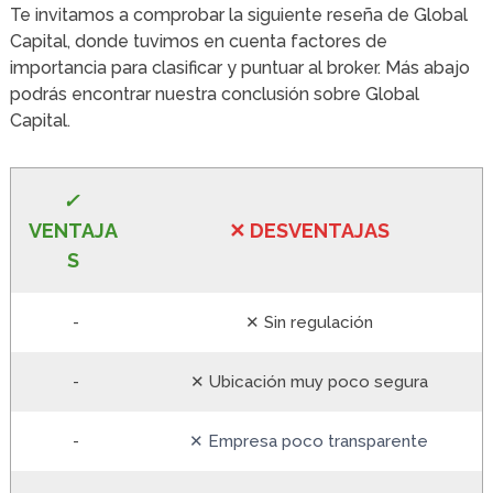
Te invitamos a comprobar la siguiente reseña de Global
Capital, donde tuvimos en cuenta factores de
importancia para clasificar y puntuar al broker. Más abajo
podrás encontrar nuestra conclusión sobre Global
Capital.
✓
VE
NTAJA
✕
DESVENTA
JAS
S
-
✕ Sin regulación
-
✕ Ubicación muy poco segura
-
✕ Empresa poco transparente