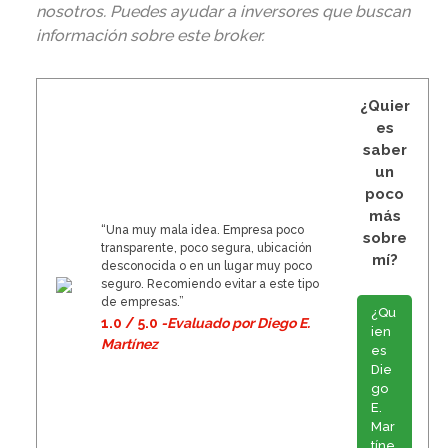
nosotros. Puedes ayudar a inversores que buscan
información sobre este broker
.
¿Quier
es
saber
un
poco
más
“Una muy mala idea. Empresa poco
sobre
transparente, poco segura, ubicación
mí?
desconocida o en un lugar muy poco
seguro. Recomiendo evitar a este tipo
de empresas.”
¿Qu
1.0 / 5.0
-Evaluado por Diego E.
ien
Martínez
es
Die
go
E.
Mar
tíne