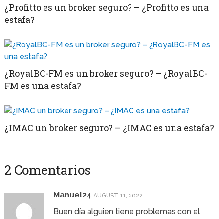
¿Profitto es un broker seguro? – ¿Profitto es una
estafa?
¿RoyalBC-FM es un broker seguro? – ¿RoyalBC-
FM es una estafa?
¿IMAC un broker seguro? – ¿IMAC es una estafa?
2 Comentarios
Manuel24
AUGUST 11, 2022
Buen día alguien tiene problemas con el