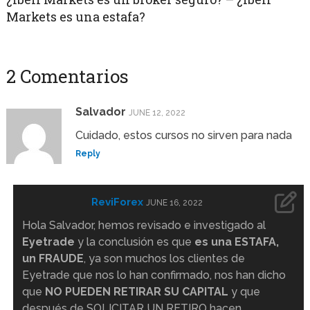
Markets es una estafa?
2 Comentarios
Salvador
JUNE 12, 2022
Cuidado, estos cursos no sirven para nada
Reply
ReviForex
JUNE 16, 2022
Hola Salvador, hemos revisado e investigado al
Eyetrade
y la conclusión es que
es una ESTAFA,
un FRAUDE
, ya son muchos los clientes de
Eyetrade que nos lo han confirmado, nos han dicho
que
NO PUEDEN RETIRAR SU CAPITAL
y que
después de SOLICITAR UN RETIRO hacen