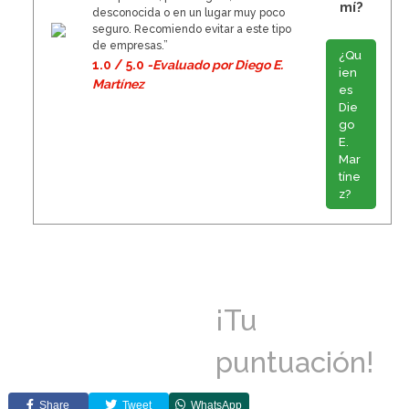
mí?
desconocida o en un lugar muy poco
seguro. Recomiendo evitar a este tipo
de empresas.”
¿Qu
1.0 / 5.0
-Evaluado por Diego E.
ien
Martínez
es
Die
go
E.
Mar
tíne
z?
¡Tu
puntuación!
Share
Tweet
WhatsApp