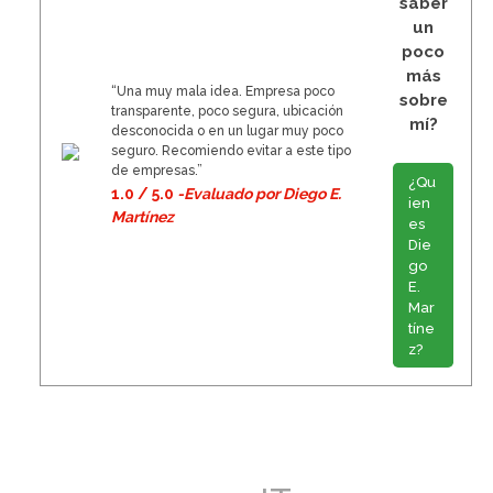
saber
un
poco
más
“Una muy mala idea. Empresa poco
sobre
transparente, poco segura, ubicación
mí?
desconocida o en un lugar muy poco
seguro. Recomiendo evitar a este tipo
de empresas.”
¿Qu
1.0 / 5.0
-Evaluado por Diego E.
ien
Martínez
es
Die
go
E.
Mar
tíne
z?