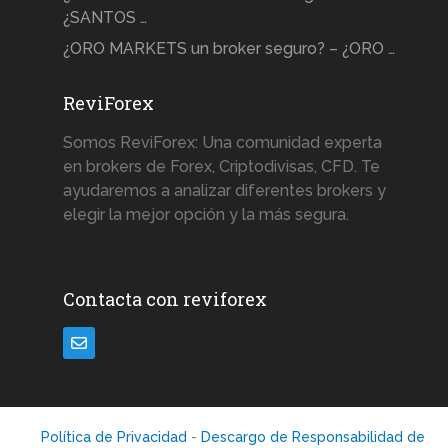
¿SANTOS …
¿ORO MARKETS un broker seguro? – ¿ORO …
ReviForex
Somos ReviForex: Una comunidad experta
en brokers de Forex, Criptodivisas, CFD. Te
ayudaremos a analizar diferentes brokers y
elegir la mejor opción y la más segura.
Contacta con reviforex
Política de Privacidad
-
Descargo de Responsabilidad de