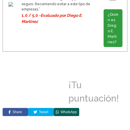
seguro. Recomiendo evitar a este tipo de
empresas.”
¿Quie
1.0 / 5.0
-Evaluado por Diego E.
n es
Martínez
Dieg
o E.
Martí
nez?
¡Tu
puntuación!
Share
Tweet
WhatsApp