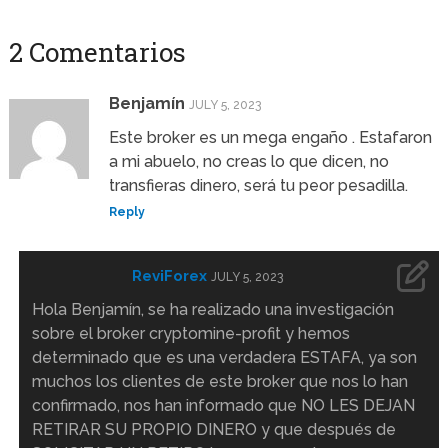
2 Comentarios
Benjamín
JULY 5, 2023
Este broker es un mega engaño . Estafaron
a mi abuelo, no creas lo que dicen, no
transfieras dinero, será tu peor pesadilla.
Reply
ReviForex
JULY 5, 2023
Hola Benjamín, se ha realizado una investigación
sobre el broker cryptomine-profit y hemos
determinado que es una verdadera ESTAFA, ya son
muchos los clientes de este broker que nos lo han
confirmado, nos han informado que NO LES DEJAN
RETIRAR SU PROPIO DINERO y que después de