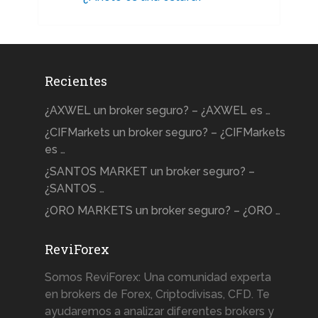
Recientes
¿AXWEL un broker seguro? – ¿AXWEL es …
¿CIFMarkets un broker seguro? – ¿CIFMarkets
es …
¿SANTOS MARKET un broker seguro? –
¿SANTOS …
¿ORO MARKETS un broker seguro? – ¿ORO …
ReviForex
Somos ReviForex: Una comunidad experta
en brokers de Forex, Criptodivisas, CFD. Te
ayudaremos a analizar diferentes brokers y