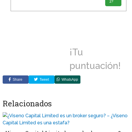
z?
¡Tu
puntuación!
Share
Tweet
WhatsApp
Relacionados