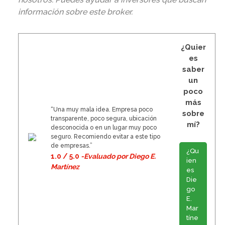
información sobre este broker
.
¿Quier
es
saber
un
poco
más
“Una muy mala idea. Empresa poco
sobre
transparente, poco segura, ubicación
mí?
desconocida o en un lugar muy poco
seguro. Recomiendo evitar a este tipo
de empresas.”
¿Qu
1.0 / 5.0
-Evaluado por Diego E.
ien
Martínez
es
Die
go
E.
Mar
tíne