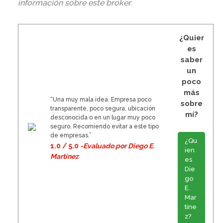
información sobre este broker
.
¿Quier
es
saber
un
poco
más
“Una muy mala idea. Empresa poco
sobre
transparente, poco segura, ubicación
mí?
desconocida o en un lugar muy poco
seguro. Recomiendo evitar a este tipo
de empresas.”
¿Qu
1.0 / 5.0
-Evaluado por Diego E.
ien
Martínez
es
Die
go
E.
Mar
tíne
z?