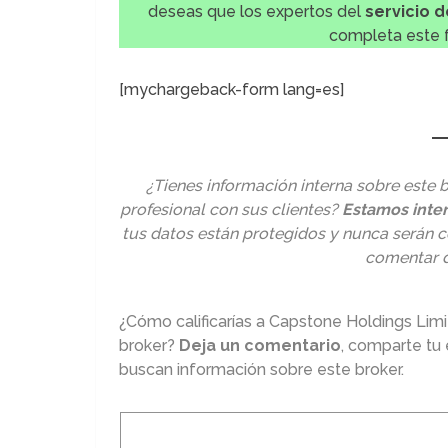
deseas que los expertos del
servicio 
completa este f
[mychargeback-form lang=es]
¿Tienes información interna sobre este
profesional con sus clientes?
Estamos inter
tus datos están protegidos y nunca serán 
comentar 
¿Cómo calificarías a Capstone Holdings Lim
broker?
Deja un comentario
, comparte tu 
buscan información sobre este broker.