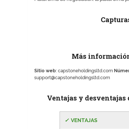
Capturas
Más información
Sitio web
: capstoneholdingsltd.com
Númer
support@capstoneholdingsltd.com
Ventajas y desventajas
✓
VE
NTAJAS