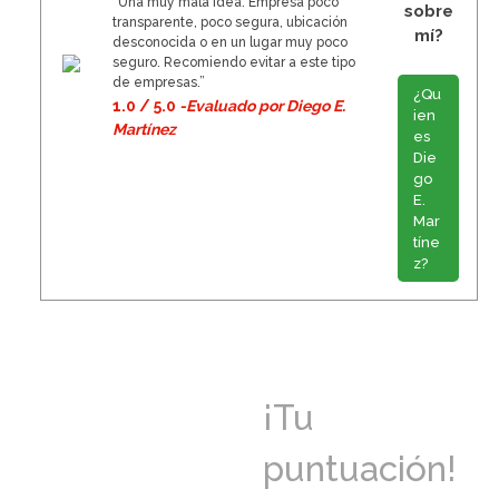
“Una muy mala idea. Empresa poco
sobre
transparente, poco segura, ubicación
mí?
desconocida o en un lugar muy poco
seguro. Recomiendo evitar a este tipo
de empresas.”
¿Qu
1.0 / 5.0
-Evaluado por Diego E.
ien
Martínez
es
Die
go
E.
Mar
tíne
z?
¡Tu
puntuación!