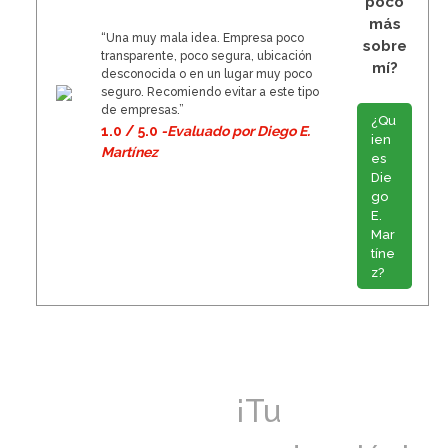
poco
más
“Una muy mala idea. Empresa poco
sobre
transparente, poco segura, ubicación
mí?
desconocida o en un lugar muy poco
seguro. Recomiendo evitar a este tipo
de empresas.”
¿Qu
1.0 / 5.0
-Evaluado por Diego E.
ien
Martínez
es
Die
go
E.
Mar
tíne
z?
¡Tu