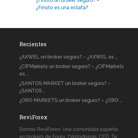
¿Finoto un broker seguro? –
¿Finoto es una estafa?
Recientes
¿AXWEL un broker seguro? – ¿AXWEL es …
¿CIFMarkets un broker seguro? – ¿CIFMarkets
es …
¿SANTOS MARKET un broker seguro? –
¿SANTOS …
¿ORO MARKETS un broker seguro? – ¿ORO …
ReviForex
Somos ReviForex: Una comunidad experta
en brokers de Forex, Criptodivisas, CFD. Te