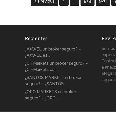
1
…
919
920
Previous
Recientes
ReviF
Somos 
¿AXWEL un broker seguro? –
experta
¿AXWEL es …
Criptod
¿CIFMarkets un broker seguro? –
a anali
¿CIFMarkets es …
elegir 
¿SANTOS MARKET un broker
segura.
seguro? – ¿SANTOS …
¿ORO MARKETS un broker
seguro? – ¿ORO …