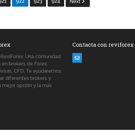
921
922
923
924
Next
orex
Contacta con reviforex
ReviForex: Una comunidad
 en brokers de Forex,
ivisas, CFD. Te ayudaremos
zar diferentes brokers y
la mejor opción y la más