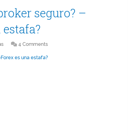
broker seguro? –
 estafa?
as
4 Comments